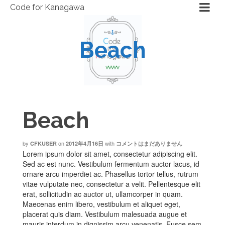
Code for Kanagawa
Beach
Beach
by
on
with
CFKUSER
2012年4月16日
コメントはまだありません
Lorem ipsum dolor sit amet, consectetur adipiscing elit.
Sed ac est nunc. Vestibulum fermentum auctor lacus, id
ornare arcu imperdiet ac. Phasellus tortor tellus, rutrum
vitae vulputate nec, consectetur a velit. Pellentesque elit
erat, sollicitudin ac auctor ut, ullamcorper in quam.
Maecenas enim libero, vestibulum et aliquet eget,
placerat quis diam. Vestibulum malesuada augue et
mauris interdum in dignissim arcu venenatis. Fusce sem