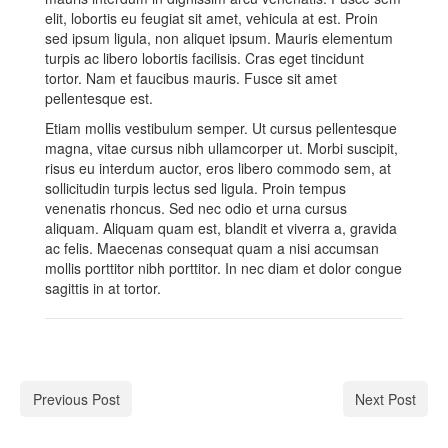
elit, lobortis eu feugiat sit amet, vehicula at est. Proin
sed ipsum ligula, non aliquet ipsum. Mauris elementum
turpis ac libero lobortis facilisis. Cras eget tincidunt
tortor. Nam et faucibus mauris. Fusce sit amet
pellentesque est.
Etiam mollis vestibulum semper. Ut cursus pellentesque
magna, vitae cursus nibh ullamcorper ut. Morbi suscipit,
risus eu interdum auctor, eros libero commodo sem, at
sollicitudin turpis lectus sed ligula. Proin tempus
venenatis rhoncus. Sed nec odio et urna cursus
aliquam. Aliquam quam est, blandit et viverra a, gravida
ac felis. Maecenas consequat quam a nisi accumsan
mollis porttitor nibh porttitor. In nec diam et dolor congue
sagittis in at tortor.
Previous Post
Next Post