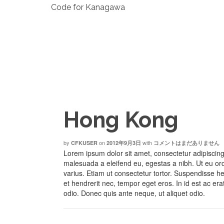
Code for Kanagawa
Hong Kong
by
on
with
CFKUSER
2012年9月3日
コメントはまだありません
Lorem ipsum dolor sit amet, consectetur adipiscin
malesuada a eleifend eu, egestas a nibh. Ut eu or
varius. Etiam ut consectetur tortor. Suspendisse hend
et hendrerit nec, tempor eget eros. In id est ac erat
odio. Donec quis ante neque, ut aliquet odio.