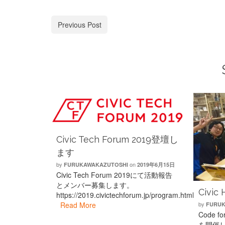
Previous Post
Civic Tech Forum 2019登壇し
ます
by
on
FURUKAWAKAZUTOSHI
2019年6月15日
Civic Tech Forum 2019にて活動報告
とメンバー募集します。
Civic 
https://2019.civictechforum.jp/program.html
by
Read More
FURUK
Code fo
を開催し