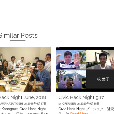
Similar Posts
Hack Night June, 2018
Civic Hack Night 9.17
on
by
on
AWAKAZUTOSHI
2018年6月17日
CFKUSER
2020年9月18日
r Kanagawa Civic Hack Night
Civic Hack Night プロジェクト近
ました。 日時：2018年6月15
告。他
Read More