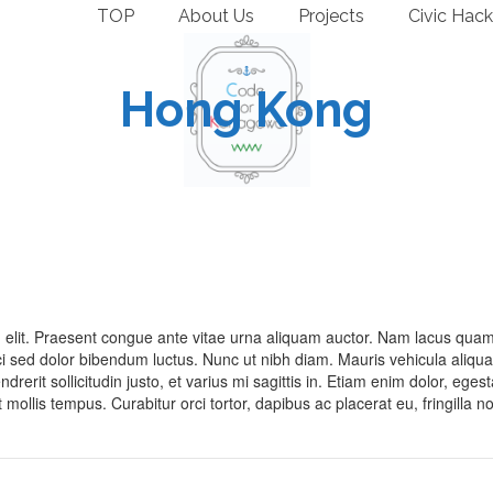
TOP
About Us
Projects
Civic Hack
Hong Kong
g elit. Praesent congue ante vitae urna aliquam auctor. Nam lacus quam
ci sed dolor bibendum luctus. Nunc ut nibh diam. Mauris vehicula aliqu
rerit sollicitudin justo, et varius mi sagittis in. Etiam enim dolor, eges
 mollis tempus. Curabitur orci tortor, dapibus ac placerat eu, fringilla n