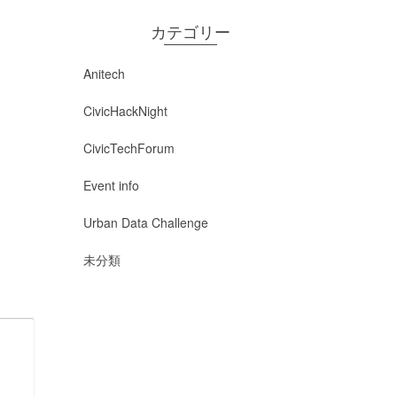
カテゴリー
Anitech
CivicHackNight
CivicTechForum
Event info
Urban Data Challenge
未分類